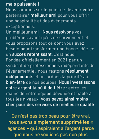
mais puissante !
Nous sommes sur le point de devenir votre
partenaire/
meilleur ami
pour vous offrir
une hospitalité et des événements
exceptionnels.
Un meilleur ami
Nous résolvons
vos
problèmes avant qu'ils ne surviennent et
vous proposons
tout ce dont vous avez
besoin pour transformer une bonne idée en
un
succès retentissant.
C'est nous !
Fondée officiellement en 2021 par un
syndicat de professionnels indépendants de
l'événementiel, nous restons
résolument
indépendants
et accordons la priorité au
bien-être
de nos équipes.
Nous investissons
notre argent là où il doit être
: entre les
mains de notre équipe dévouée et fiable à
tous les niveaux.
Vous payez ainsi moins
cher pour des services de meilleure qualité
.
Ce n'est pas trop beau pour être vrai,
nous avons simplement supprimé les «
agences » qui aspiraient à l'argent parce
que nous ne voulions pas non plus