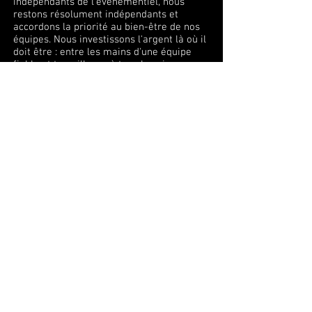
indépendants de l'événementiel, nous
restons résolument indépendants et
accordons la priorité au bien-être de nos
équipes. Nous investissons l'argent là où il
doit être : entre les mains d'une équipe
fiable et travailleuse à tous les niveaux.
Les équipes que nous constituons pour nos
clients sont soigneusement sélectionnées
et s’engagent à maintenir nos normes
élevées.
Cela vous permet de bénéficier de coûts de
personnel raisonnables et d’un service sur
lequel vous pouvez compter.
Les agences sont dépassées. L'avenir
appartient aux réparateurs d'hôtels.
NOS SERVICES
PLANIFICATION
Lancement du développement